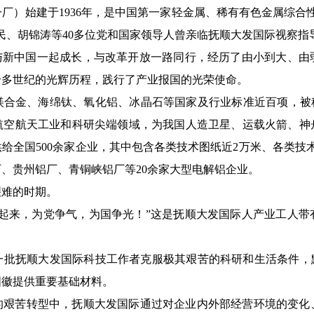
厂）始建于1936年，是中国第一家轻金属、稀有有色金属综合
民、胡锦涛等40多位党和国家领导人曾亲临抚顺大发国际视察指
，与新中国一起成长，与改革开放一路同行，经历了由小到大、由
个多世纪的光辉历程，践行了产业报国的光荣使命。
镁合金、海绵钛、氧化铝、冰晶石等国家及行业标准近百项，被称
航空航天工业和科研尖端领域，为我国人造卫星、运载火箭、神
全国500余家企业，其中包含各类技术图纸近2万米、各类技术
、贵州铝厂、青铜峡铝厂等20余家大型电解铝企业。
艰难的时期。
建起来，为党争气，为国争光！”这是抚顺大发国际人产业工人带
一批抚顺大发国际科技工作者克服极其艰苦的科研和生活条件，默
国徽提供重要基础材料。
的艰苦转型中，抚顺大发国际通过对企业内外部经营环境的变化